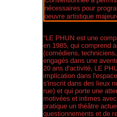
Conventionnée a permis
nécessaires pour progra
oeuvre artistique majeur
"LE PHUN est une compag
en 1985, qui comprend a
(comédiens, techniciens, 
engagés dans une aventu
20 ans d'activité, LE PH
implication dans l'espace
s'inscrit dans des lieux 
rue) et qui porte une atte
motivées et intimes avec
pratique un théâtre actue
questionnements et de r