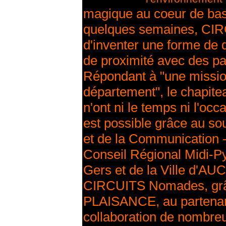
magique au coeur de bas
quelques semaines, CI
d'inventer une forme de di
de proximité avec des pa
Répondant à "une mission 
département", le chapit
n'ont ni le temps ni l'occ
est possible grâce au sou
et de la Communication
Conseil Régional Midi-P
Gers et de la Ville d'AU
CIRCUITS Nomades, grâc
PLAISANCE, au partenari
collaboration de nombreu