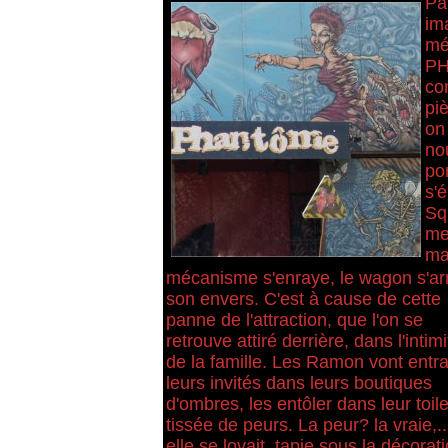
Pa
im
mé
PH
co
piè
on
no
por
s'é
Sq
me
ma
mécanisme s'enraye, le wagon s'arr
son envers. C'est à cause de cette
panne de l'attraction, que l'on se
retrouve attiré derrière, dans l'intimi
de la famille. Les Ramon vont entra
leurs invités dans leurs boutiques
d'ombres, les entôler dans leur toil
tissée de peurs. La peur? la vraie,..
elle se lovait, tapie sous la décorat