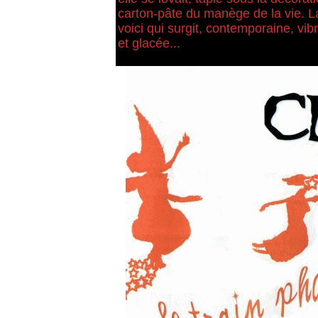
carton-pâte du manège de la vie. L
voici qui surgit, contemporaine, vib
et glacée...