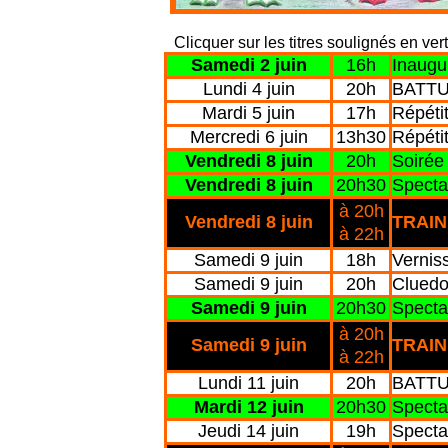
Clicquer sur les titres soulignés en ve
Samedi 2 juin
16h
Inaugur
Lundi 4 juin
20h
BATTUC
Mardi 5 juin
17h
Répétit
Mercredi 6 juin
13h30
Répét
Vendredi 8 juin
20h
Soiré
Vendredi 8 juin
20h30
Specta
à 20h
Vendredi 8 juin
TRAI
à 22h
Samedi 9 juin
18h
Verni
Samedi 9 juin
20h
Clued
Samedi 9 juin
20h30
Specta
à 20h
Samedi 9 juin
TRAI
à 22h
Lundi 11 juin
20h
BATTUC
Mardi 12 juin
20h30
Specta
Jeudi 14 juin
19h
Specta