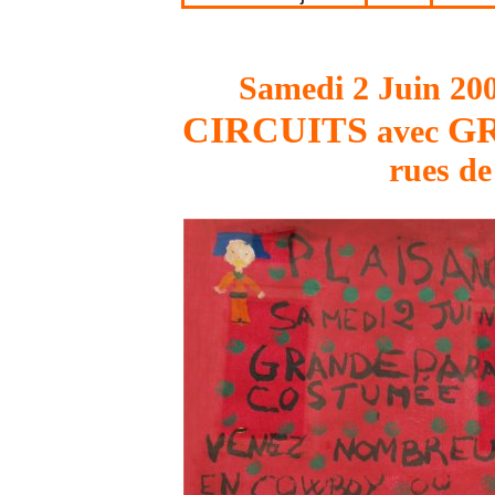
Samedi 2 Juin 200
CIRCUITS
G
avec
rues 