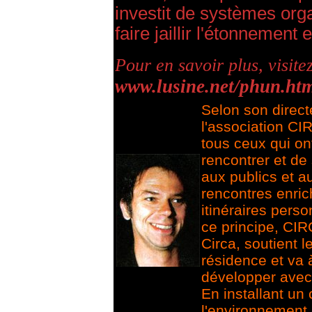
investit de systèmes orga
faire jaillir l'étonnement
Pour en savoir plus, visitez
www.lusine.net/phun.ht
Selon son direct
l'association C
tous ceux qui ont
rencontrer et de
aux publics et au
rencontres enri
itinéraires perso
ce principe, CIR
Circa, soutient l
résidence et va 
développer avec 
En installant un
l'environnement