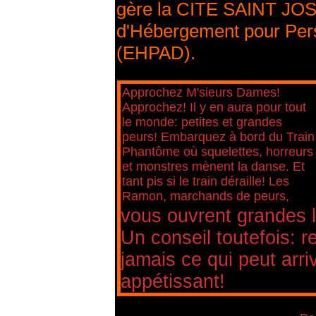
gère la CITE SAINT JOS
d'Hébergement pour Pe
(EHPAD).
Approchez M'sieurs Dames!
Approchez! Il y en aura pour tout
le monde: petites et grandes
peurs! Embarquez à bord du Train
Phantôme où squelettes, horreurs
et monstres mènent la danse. Et
tant pis si le train déraille! Les
Ramon, marchands de peurs,
vous ouvrent grandes l
Un conseil toutefois: r
jamais ce qui peut arriv
appétissant!