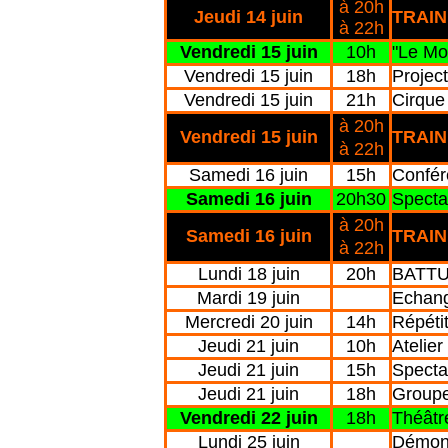
à 20h
Jeudi 14 juin
TRAI
à 22h
Vendredi 15 juin
10h
"Le Mo
Vendredi 15 juin
18h
Projec
Vendredi 15 juin
21h
Cirqu
à 20h
Vendredi 15 juin
TRAI
à 22h
Samedi 16 juin
15h
Confé
Samedi 16 juin
20h30
Specta
à 20h
Samedi 16 juin
TRAI
à 22h
Lundi 18 juin
20h
BATTUC
Mardi 19 juin
Echang
Mercredi 20 juin
14h
Répéti
Jeudi 21 juin
10h
Atelie
Jeudi 21 juin
15h
Spect
Jeudi 21 juin
18h
Groupe
Vendredi 22 juin
18h
Théât
Lundi 25 juin
Démon