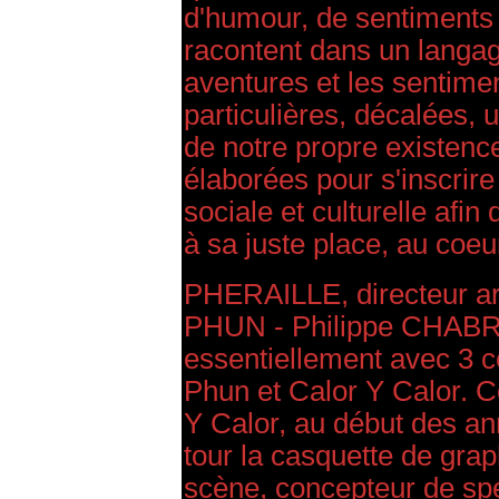
d'humour, de sentiments 
racontent dans un langag
aventures et les senti
particulières, décalées, 
de notre propre existenc
élaborées pour s'inscrir
sociale et culturelle afin
à sa juste place, au coeur
PHERAILLE, directeur ar
PHUN - Philippe CHABRY, 
essentiellement avec 3 
Phun et Calor Y Calor. C
Y Calor, au début des an
tour la casquette de gra
scène, concepteur de spe