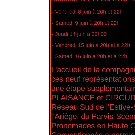
- Vendredi 8 juin à 20h et 22h
- Samedi 9 juin à 20h et 22h
- Jeudi 14 juin à 20h00
- Vendredi 15 juin à 20h et à 22h
- Samedi 16 juin à 20h et à 22h
L'accueil de la compag
ces neuf représentatio
une étape supplémentaire
PLAISANCE et CIRCUITS.
Réseau Sud de l'Estive-
l'Ariège, du Parvis-Scèn
Pronomades en Haute Ga