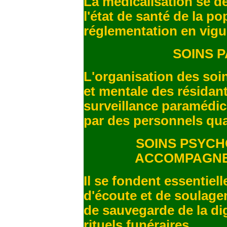
La médicalisation se d
l'état de santé de la po
réglementation en vigu
SOINS 
L'organisation des soin
et mentale des résidan
surveillance paramédic
par des personnels qua
SOINS PSYCH
ACCOMPAGNE
Il se fondent essentiel
d'écoute et de soulage
de sauvegarde de la dig
rituels funéraires.