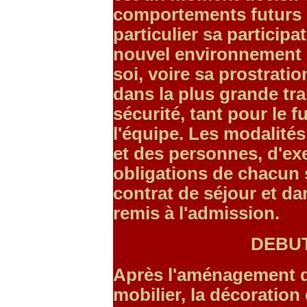
comportements futurs 
particulier sa participa
nouvel environnement o
soi, voire sa prostratio
dans la plus grande tr
sécurité, tant pour le 
l'équipe. Les modalités
et des personnes, d'exe
obligations de chacun 
contrat de séjour et dan
remis à l'admission.
DEBU
Après l'aménagement d
mobilier, la décoration