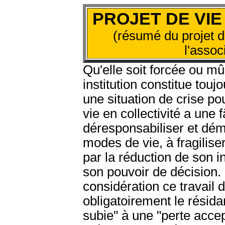
PROJET DE VIE
(résumé du projet de
l'assoc
Qu'elle soit forcée ou mû
institution constitue tou
une situation de crise pou
vie en collectivité a une
déresponsabiliser et démo
modes de vie, à fragilise
par la réduction de son in
son pouvoir de décision. 
considération ce travail d
obligatoirement le résida
subie" à une "perte acce