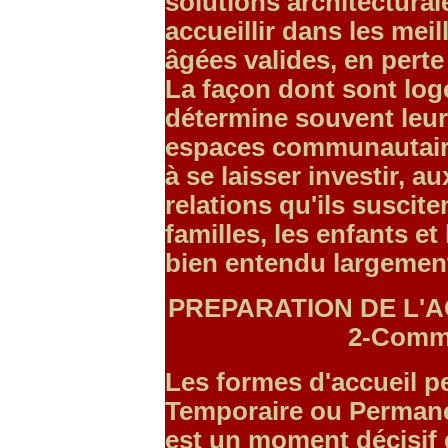
solutions architectura
accueillir dans les mei
âgées valides, en pert
La façon dont sont log
détermine souvent leur 
espaces communautaire
à se laisser investir, au
relations qu'ils suscite
familles, les enfants et 
bien entendu largement
PREPARATION DE L'ACC
2-Comme
Les formes d'accueil p
Temporaire ou Permane
est un moment décisif 