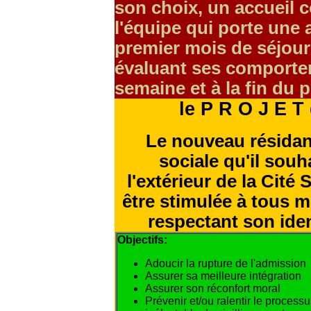
son choix, un accueil c
l'équipe qui porte une a
premier mois de séjour
évaluant ses comporte
semaine et à la fin du 
le P R O J E T 
Le nouveau résidant
sociale qu'il souha
l'extérieur de la Cité
être stimulée à tous m
respectant son iden
Objectifs:
Adoucir la rupture de l'admission
Assurer sa meilleure intégration
Assurer son réconfort moral
Prévenir et/ou ralentir le process