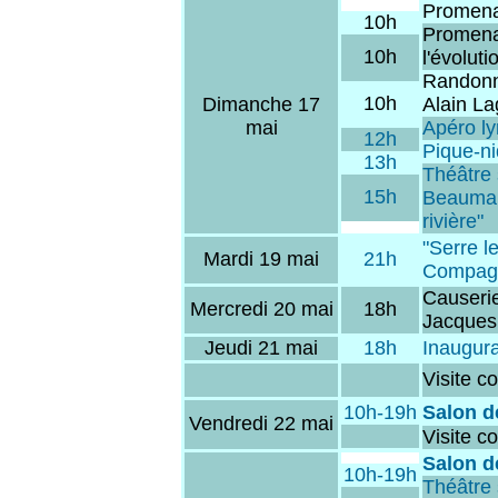
Promena
10h
Promena
10h
l'évolut
Randonné
10h
Dimanche 17
Alain La
mai
Apéro ly
12h
Pique-ni
13h
Théâtre 
15h
Beaumar
rivière"
"Serre l
Mardi 19 mai
21h
Compagni
Causerie
Mercredi 20 mai
18h
Jacques 
Jeudi 21 mai
18h
Inaugur
Visite 
10h-19h
Salon d
Vendredi 22 mai
Visite 
Salon d
10h-19h
Théâtre 