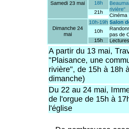
18h
Samedi 23 mai
Beaumar
rivière"
21h
Cinéma 
10h-19h
Salon d
Dimanche 24
Randonné
10h
mai
pas de 
15h
Lectures
A partir du 13 mai, Tra
"Plaisance, une commun
rivière", de 15h à 18h à
dimanche)
Du 22 au 24 mai, Immer
de l'orgue de 15h à 17
l'église