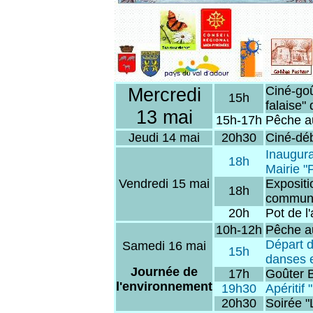
Mercredi
Ciné-goû
15h
falaise"
13 mai
15h-17h
Pêche au
Jeudi 14 mai
20h30
Ciné-dé
Inaugura
18h
Mairie "
Vendredi 15 mai
Expositi
18h
communau
20h
Pot de l
10h-12h
Pêche au
Départ 
Samedi 16 mai
15h
danses e
Journée de
17h
Goûter B
l'environnement
19h30
Apéritif
20h30
Soirée "